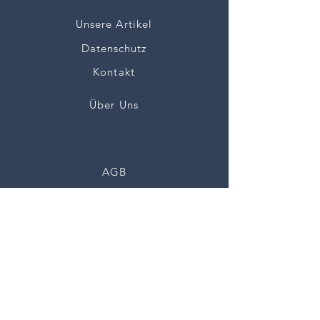
Unsere Artikel
Datenschutz
Kontakt
Über Uns
AGB
OS-PLATTFORM / STREIT-
BEILEGUNGSVERFAHREN
Widerrufsrecht
Impressum
Instagram