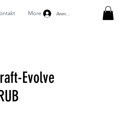
ontakt
More
Anmelden
raft-Evolve
 RUB