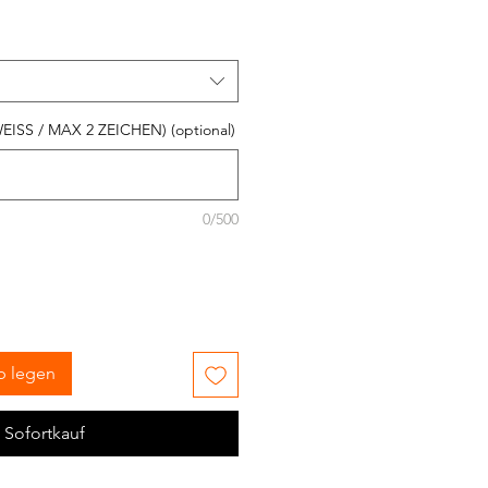
ISS / MAX 2 ZEICHEN) (optional)
0/500
b legen
Sofortkauf