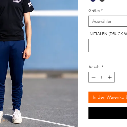
Größe
*
Auswählen
INITIALEN (DRUCK WE
Anzahl
*
In den Warenkor