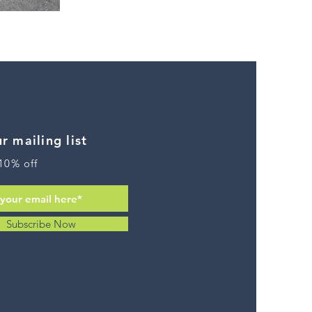
MEN
-
Evolve
Half
Zip
-
RUB
r mailing list
10% off
Subscribe Now