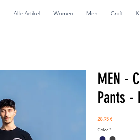
e
Alle Artikel
Women
Men
Craft
K
MEN - C
Pants -
Preis
28,95 €
Color
*