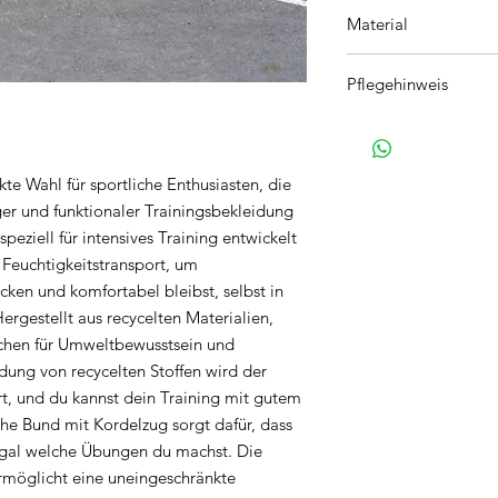
Material
86% Polyester 14% El
Pflegehinweis
40°
te Wahl für sportliche Enthusiasten, die
ger und funktionaler Trainingsbekleidung
peziell für intensives Training entwickelt
Feuchtigkeitstransport, um
cken und komfortabel bleibst, selbst in
rgestellt aus recycelten Materialien,
ichen für Umweltbewusstsein und
dung von recycelten Stoffen wird der
, und du kannst dein Training mit gutem
he Bund mit Kordelzug sorgt dafür, dass
egal welche Übungen du machst. Die
 ermöglicht eine uneingeschränkte